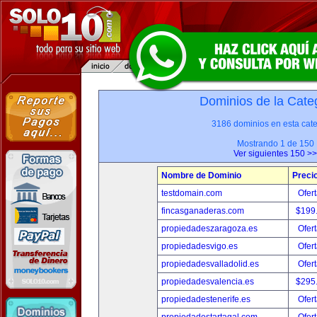
Dominios de la Categ
3186 dominios en esta cate
Mostrando 1 de 150
Ver siguientes 150 >>
Nombre de Dominio
Preci
testdomain.com
Ofert
fincasganaderas.com
$199
propiedadeszaragoza.es
Ofert
propiedadesvigo.es
Ofert
propiedadesvalladolid.es
Ofert
propiedadesvalencia.es
$295
propiedadestenerife.es
Ofert