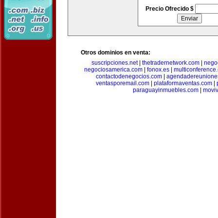
Precio Ofrecido $
Otros dominios en venta:
suscripciones.net
|
thetradernetwork.com
|
negoc
negociosamerica.com
|
fonox.es
|
multiconference
contactodenegocios.com
|
agendadereunione
ventasporemail.com
|
plataformaventas.com
|
paraguayinmuebles.com
|
movi