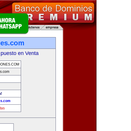
nes.com
 puesto en Venta
IONES.COM
s.com
a!
es.com
tas