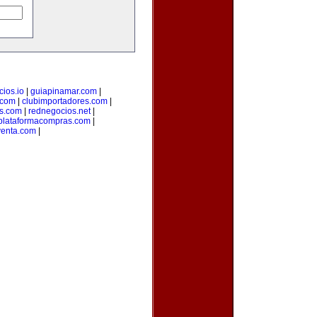
ios.io
|
guiapinamar.com
|
.com
|
clubimportadores.com
|
s.com
|
rednegocios.net
|
plataformacompras.com
|
venta.com
|