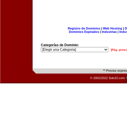
Registro de Dominios
|
Web Hosting
|
D
Dominios Expirados
|
Industrias
|
Indu
Categorías de Dominio:
[Pág. princi
** Precios expre
© 2002/2022 Solo10.com