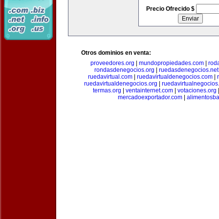
Precio Ofrecido $
Otros dominios en venta:
proveedores.org
|
mundopropiedades.com
|
rod
rondasdenegocios.org
|
ruedasdenegocios.net
ruedavirtual.com
|
ruedavirtualdenegocios.com
|
ruedavirtualdenegocios.org
|
ruedavirtualnegocios
termas.org
|
ventainternet.com
|
votaciones.org
mercadoexportador.com
|
alimentosb