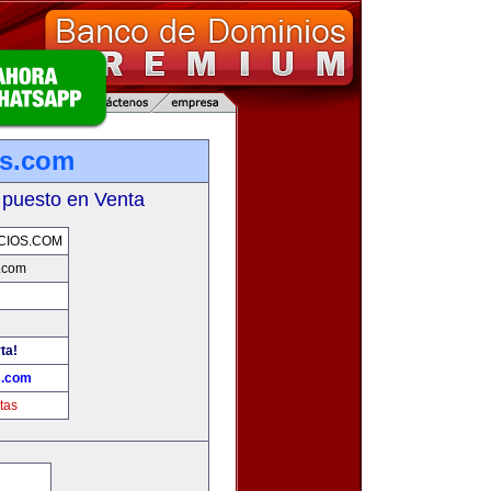
os.com
 puesto en Venta
CIOS.COM
.com
ta!
s.com
tas