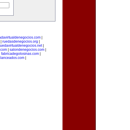
adavirtualdenegocios.com
|
|
ruedasdenegocios.org
|
ruedavirtualdenegocios.net
|
.com
|
salondenegocios.com
|
|
fabricadegolosinas.com
|
alanceados.com
|