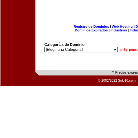
Registro de Dominios
|
Web Hosting
|
D
Dominios Expirados
|
Industrias
|
Indu
Categorías de Dominio:
[Pág. princi
** Precios expre
© 2002/2022 Solo10.com