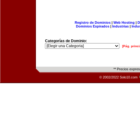
Registro de Dominios
|
Web Hosting
|
D
Dominios Expirados
|
Industrias
|
Indu
Categorías de Dominio:
[Pág. princi
** Precios expre
© 2002/2022 Solo10.com