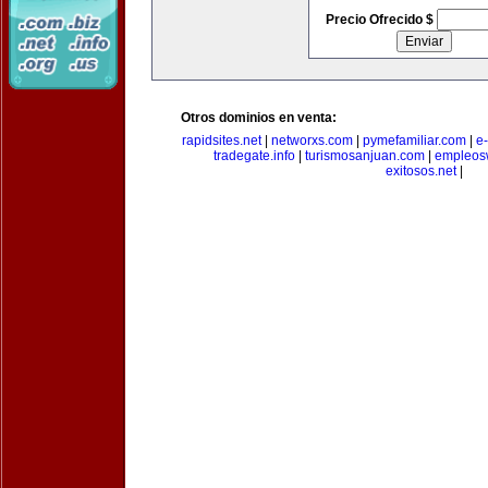
Precio Ofrecido $
Otros dominios en venta:
rapidsites.net
|
networxs.com
|
pymefamiliar.com
|
e
tradegate.info
|
turismosanjuan.com
|
empleos
exitosos.net
|