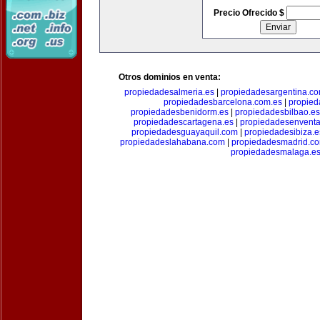
Precio Ofrecido $
Otros dominios en venta:
propiedadesalmeria.es
|
propiedadesargentina.c
propiedadesbarcelona.com.es
|
propied
propiedadesbenidorm.es
|
propiedadesbilbao.es
propiedadescartagena.es
|
propiedadesenventa
propiedadesguayaquil.com
|
propiedadesibiza.e
propiedadeslahabana.com
|
propiedadesmadrid.co
propiedadesmalaga.e