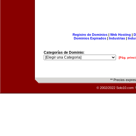
Registro de Dominios
|
Web Hosting
|
D
Dominios Expirados
|
Industrias
|
Indu
Categorías de Dominio:
[Pág. princi
** Precios expre
© 2002/2022 Solo10.com