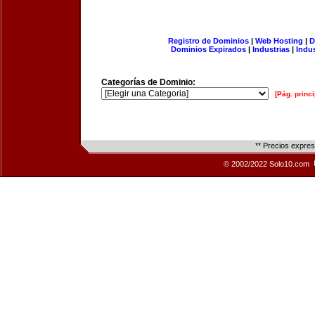
Registro de Dominios
|
Web Hosting
|
D
Dominios Expirados
|
Industrias
|
Indu
Categorías de Dominio:
[Pág. princi
** Precios expre
© 2002/2022 Solo10.com