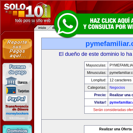
pymefamiliar
El dueño de este dominio lo ha
Mayusculas:
PYMEFAMILI
Minusculas:
pymefamiliar.
Longitud:
12 caracteres
Categorias:
Negocios
Precio:
Realizar una o
Visitar!
pymefamiliar
Serán consideradas ofer
Realizar una Oferta