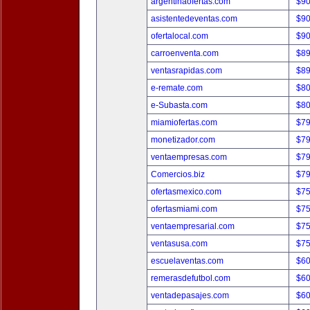
argentinaofertas.com
$9
asistentedeventas.com
$9
ofertalocal.com
$9
carroenventa.com
$8
ventasrapidas.com
$8
e-remate.com
$8
e-Subasta.com
$8
miamiofertas.com
$7
monetizador.com
$7
ventaempresas.com
$7
Comercios.biz
$7
ofertasmexico.com
$7
ofertasmiami.com
$7
ventaempresarial.com
$7
ventasusa.com
$7
escuelaventas.com
$6
remerasdefutbol.com
$6
ventadepasajes.com
$6