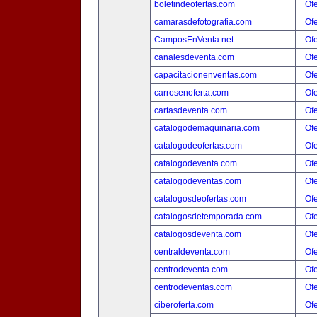
boletindeofertas.com
Ofe
camarasdefotografia.com
Ofe
CamposEnVenta.net
Ofe
canalesdeventa.com
Ofe
capacitacionenventas.com
Ofe
carrosenoferta.com
Ofe
cartasdeventa.com
Ofe
catalogodemaquinaria.com
Ofe
catalogodeofertas.com
Ofe
catalogodeventa.com
Ofe
catalogodeventas.com
Ofe
catalogosdeofertas.com
Ofe
catalogosdetemporada.com
Ofe
catalogosdeventa.com
Ofe
centraldeventa.com
Ofe
centrodeventa.com
Ofe
centrodeventas.com
Ofe
ciberoferta.com
Ofe