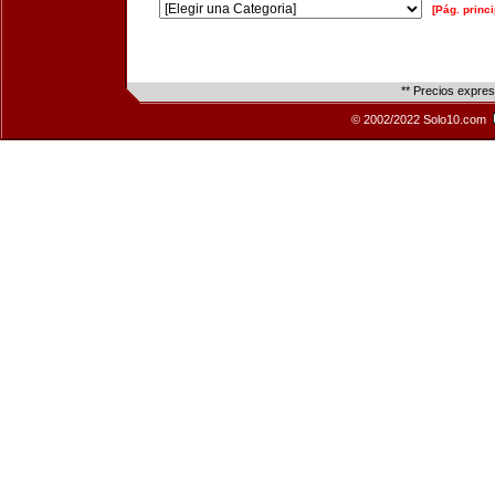
[Pág. princi
** Precios expre
© 2002/2022 Solo10.com