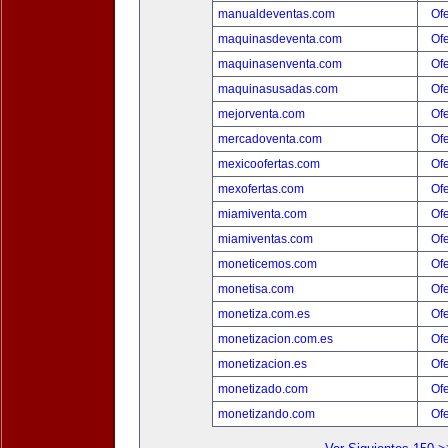
manualdeventas.com
Ofe
maquinasdeventa.com
Ofe
maquinasenventa.com
Ofe
maquinasusadas.com
Ofe
mejorventa.com
Ofe
mercadoventa.com
Ofe
mexicoofertas.com
Ofe
mexofertas.com
Ofe
miamiventa.com
Ofe
miamiventas.com
Ofe
moneticemos.com
Ofe
monetisa.com
Ofe
monetiza.com.es
Ofe
monetizacion.com.es
Ofe
monetizacion.es
Ofe
monetizado.com
Ofe
monetizando.com
Ofe