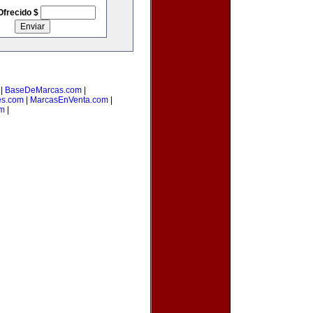
Ofrecido $
|
BaseDeMarcas.com
|
es.com
|
MarcasEnVenta.com
|
om
|