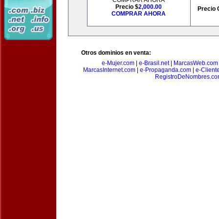
COMPRAR AHORA
Precio $
2,000.00
Precio 
COMPRAR AHORA
Otros dominios en venta:
e-Mujer.com
|
e-Brasil.net
|
MarcasWeb.com
MarcasInternet.com
|
e-Propaganda.com
|
e-Client
RegistroDeNombres.c