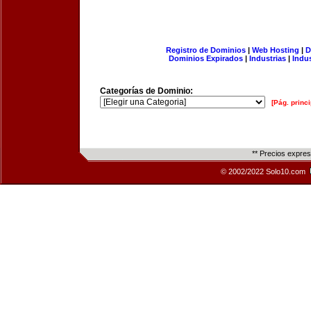
Registro de Dominios
|
Web Hosting
|
D
Dominios Expirados
|
Industrias
|
Indu
Categorías de Dominio:
[Pág. princi
** Precios expre
© 2002/2022 Solo10.com