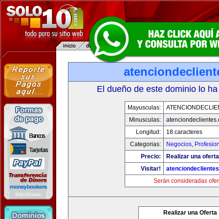
atenciondeclien
El dueño de este dominio lo ha
Mayusculas:
ATENCIONDECLIE
Minusculas:
atenciondeclientes
Longitud:
18 caracteres
Categorias:
Negocios
,
Profesio
Precio:
Realizar una oferta
Visitar!
atenciondecliente
Serán consideradas ofer
Realizar una Oferta