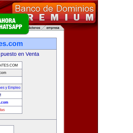
tes.com
 puesto en Venta
NTES.COM
.com
nes y Empleo
!
s.com
tas