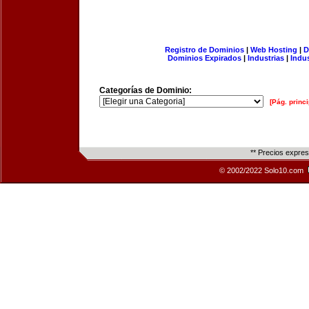
Registro de Dominios
|
Web Hosting
|
D
Dominios Expirados
|
Industrias
|
Indu
Categorías de Dominio:
[Pág. princi
** Precios expre
© 2002/2022 Solo10.com